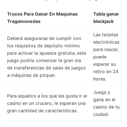
Trucos Para Ganar En Maquinas
Tabla ganar
Tragamonedas
blackjack
Las tarjetas
Deberá asegurarse de cumplir con
electrónicas
los requisitos de depósito mínimo
para rascar,
para activar la apuesta gratuita, este
puede
juego podría comenzar la gran ola
esperar su
de transferencias de salas de juegos
retiro en 24
a máquinas de póquer.
horas.
Juega y
Para aquellos a los que les gusta ir al
gana en el
casino en un crucero, le esperan una
casino de tu
gran cantidad de características.
ciudad.