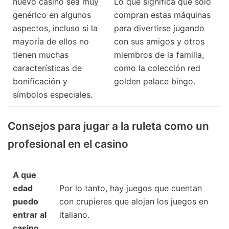
nuevo casino sea muy
Lo que significa que solo
genérico en algunos
compran estas máquinas
aspectos, incluso si la
para divertirse jugando
mayoría de ellos no
con sus amigos y otros
tienen muchas
miembros de la familia,
características de
como la colección red
bonificación y
golden palace bingo.
símbolos especiales.
Consejos para jugar a la ruleta como un
profesional en el casino
A que
edad
Por lo tanto, hay juegos que cuentan
puedo
con crupieres que alojan los juegos en
entrar al
italiano.
casino