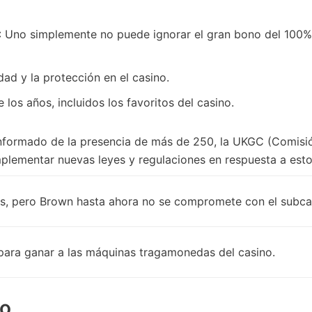
: Uno simplemente no puede ignorar el gran bono del 100% 
dad y la protección en el casino.
e los años, incluidos los favoritos del casino.
nformado de la presencia de más de 250, la UKGC (Comisi
lementar nuevas leyes y regulaciones en respuesta a esto
s, pero Brown hasta ahora no se compromete con el sub
 para ganar a las máquinas tragamonedas del casino.
no