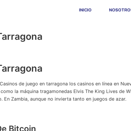
INICIO
NOSOTRO
Tarragona
Tarragona
 Casinos de juego en tarragona los casinos en línea en Nue
 como la máquina tragamonedas Elvis The King Lives de WM
 En Zambia, aunque no invierta tanto en juegos de azar.
e Bitcoin