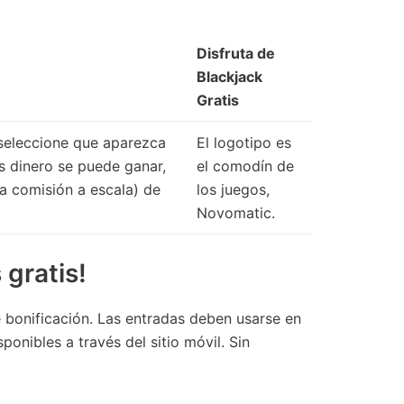
Disfruta de
Blackjack
Gratis
 seleccione que aparezca
El logotipo es
 dinero se puede ganar,
el comodín de
a comisión a escala) de
los juegos,
Novomatic.
 gratis!
e bonificación. Las entradas deben usarse en
onibles a través del sitio móvil. Sin