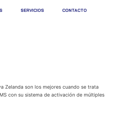
S
SERVICIOS
CONTACTO
va Zelanda son los mejores cuando se trata
S con su sistema de activación de múltiples