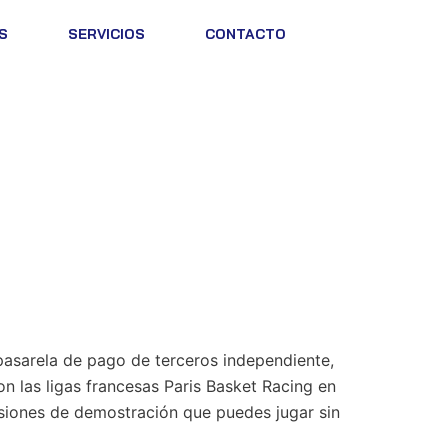
S
SERVICIOS
CONTACTO
 pasarela de pago de terceros independiente,
las ligas francesas Paris Basket Racing en
rsiones de demostración que puedes jugar sin