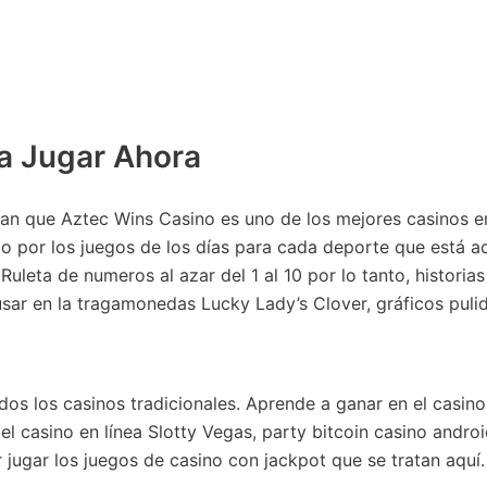
a Jugar Ahora
tran que Aztec Wins Casino es uno de los mejores casinos 
o por los juegos de los días para cada deporte que está ac
Ruleta de numeros al azar del 1 al 10 por lo tanto, historia
sar en la tragamonedas Lucky Lady’s Clover, gráficos puli
os los casinos tradicionales. Aprende a ganar en el casino:
l casino en línea Slotty Vegas, party bitcoin casino android
 jugar los juegos de casino con jackpot que se tratan aquí.