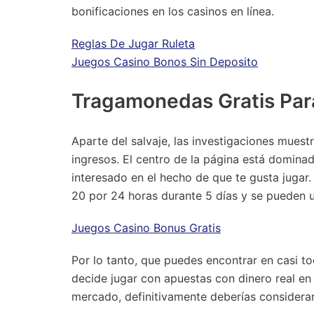
bonificaciones en los casinos en línea.
Reglas De Jugar Ruleta
Juegos Casino Bonos Sin Deposito
Tragamonedas Gratis Par
Aparte del salvaje, las investigaciones mues
ingresos. El centro de la página está dominad
interesado en el hecho de que te gusta jugar. 
20 por 24 horas durante 5 días y se pueden u
Juegos Casino Bonus Gratis
Por lo tanto, que puedes encontrar en casi tod
decide jugar con apuestas con dinero real en e
mercado, definitivamente deberías considerar