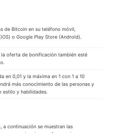
s de Bitcoin en su teléfono móvil,
iOS) o Google Play Store (Android).
la oferta de bonificación también esté
o.
a en 0,01 y la máxima en 1 con 1 a 10
endrá más conocimiento de las personas y
 estilo y habilidades.
, a continuación se muestran las