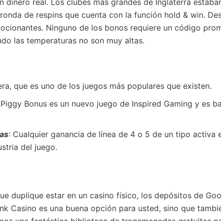
on dinero real. Los clubes más grandes de Inglaterra esta
 ronda de respins que cuenta con la función hold & win. De
mocionantes. Ninguno de los bonos requiere un código prom
do las temperaturas no son muy altas.
era, que es uno de los juegos más populares que existen.
g Piggy Bonus es un nuevo juego de Inspired Gaming y es b
ias
: Cualquier ganancia de línea de 4 o 5 de un tipo activa 
stria del juego.
ue duplique estar en un casino físico, los depósitos de G
ank Casino es una buena opción para usted, sino que también