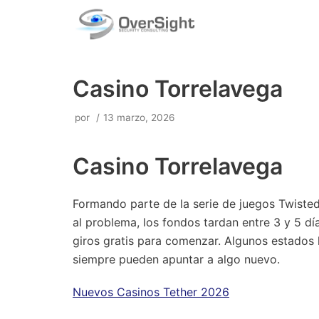
Casino Torrelavega
por
13 marzo, 2026
Casino Torrelavega
Formando parte de la serie de juegos Twisted
al problema, los fondos tardan entre 3 y 5 dí
giros gratis para comenzar. Algunos estados h
siempre pueden apuntar a algo nuevo.
Nuevos Casinos Tether 2026