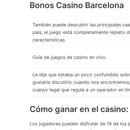
Bonos Casino Barcelona
También puede descubrir las principales ca
país, el juego está completamente repleto d
características.
Guía de juegos de casino en vivo.
Le dije que estaba un poco confundido sob
gustaría discutirlo cuando nos encontremos
cuerpo legal que regula a un operador en lín
Cómo ganar en el casino: 
Los jugadores pueden disfrutar de 14 de los