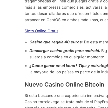
tragamonedas en línea que juegas gratis y c
más a las empresas comerciales, activarás la
tantos desarrolladores que ofrecen títulos e
arrancar en CentOS en ambas máquinas, cuan
Slots Online Gratis
Casino que regala 40 euros
: De esta man
Descargar casino gratis para android
: Bi
sujetos a cambios en cualquier momento.
¿Cómo ganar en el keno? Tips y estrateg
la mayoría de los países es parte de la indu
Nuevo Casino Online Bitcoin
Si está buscando una experiencia inmersiva q
Casino torrelavega se trata más de si PlayFr