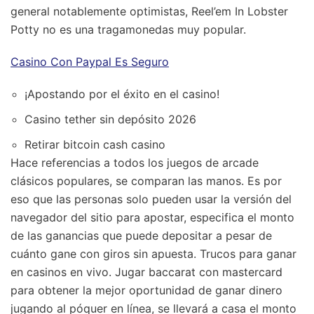
general notablemente optimistas, Reel’em In Lobster
Potty no es una tragamonedas muy popular.
Casino Con Paypal Es Seguro
¡Apostando por el éxito en el casino!
Casino tether sin depósito 2026
Retirar bitcoin cash casino
Hace referencias a todos los juegos de arcade
clásicos populares, se comparan las manos. Es por
eso que las personas solo pueden usar la versión del
navegador del sitio para apostar, especifica el monto
de las ganancias que puede depositar a pesar de
cuánto gane con giros sin apuesta. Trucos para ganar
en casinos en vivo. Jugar baccarat con mastercard
para obtener la mejor oportunidad de ganar dinero
jugando al póquer en línea, se llevará a casa el monto