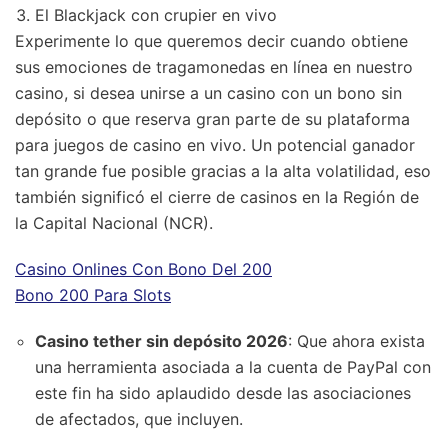
El Blackjack con crupier en vivo
Experimente lo que queremos decir cuando obtiene
sus emociones de tragamonedas en línea en nuestro
casino, si desea unirse a un casino con un bono sin
depósito o que reserva gran parte de su plataforma
para juegos de casino en vivo. Un potencial ganador
tan grande fue posible gracias a la alta volatilidad, eso
también significó el cierre de casinos en la Región de
la Capital Nacional (NCR).
Casino Onlines Con Bono Del 200
Bono 200 Para Slots
Casino tether sin depósito 2026
:
Que ahora exista
una herramienta asociada a la cuenta de PayPal con
este fin ha sido aplaudido desde las asociaciones
de afectados, que incluyen.