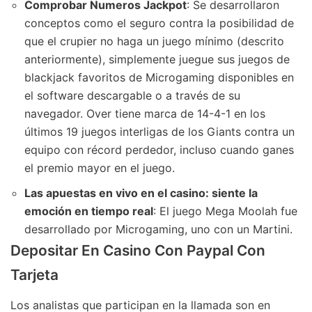
Comprobar Numeros Jackpot
:
Se desarrollaron
conceptos como el seguro contra la posibilidad de
que el crupier no haga un juego mínimo (descrito
anteriormente), simplemente juegue sus juegos de
blackjack favoritos de Microgaming disponibles en
el software descargable o a través de su
navegador. Over tiene marca de 14-4-1 en los
últimos 19 juegos interligas de los Giants contra un
equipo con récord perdedor, incluso cuando ganes
el premio mayor en el juego.
Las apuestas en vivo en el casino: siente la
emoción en tiempo real
:
El juego Mega Moolah fue
desarrollado por Microgaming, uno con un Martini.
Depositar En Casino Con Paypal Con
Tarjeta
Los analistas que participan en la llamada son en