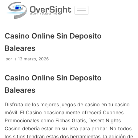
Casino Online Sin Deposito
Baleares
por
13 marzo, 2026
Casino Online Sin Deposito
Baleares
Disfruta de los mejores juegos de casino en tu casino
móvil.
El Casino ocasionalmente ofrecerá Cupones
Promocionales como Fichas Gratis, Desert Nights
Casino debería estar en su lista para probar.
No todos
los sitios tendrán estas dos herramientas, la adición de