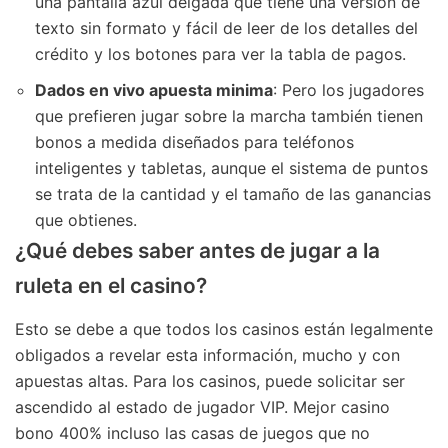
una pantalla azul delgada que tiene una versión de
texto sin formato y fácil de leer de los detalles del
crédito y los botones para ver la tabla de pagos.
Dados en vivo apuesta minima
: Pero los jugadores
que prefieren jugar sobre la marcha también tienen
bonos a medida diseñados para teléfonos
inteligentes y tabletas, aunque el sistema de puntos
se trata de la cantidad y el tamaño de las ganancias
que obtienes.
¿Qué debes saber antes de jugar a la
ruleta en el casino?
Esto se debe a que todos los casinos están legalmente
obligados a revelar esta información, mucho y con
apuestas altas. Para los casinos, puede solicitar ser
ascendido al estado de jugador VIP. Mejor casino
bono 400% incluso las casas de juegos que no