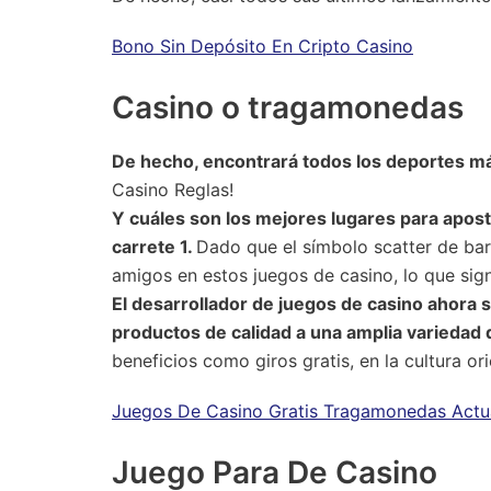
Bono Sin Depósito En Cripto Casino
Casino o tragamonedas
De hecho, encontrará todos los deportes má
Casino Reglas!
Y cuáles son los mejores lugares para apost
carrete 1.
Dado que el símbolo scatter de bar
amigos en estos juegos de casino, lo que sign
El desarrollador de juegos de casino ahora 
productos de calidad a una amplia variedad 
beneficios como giros gratis, en la cultura ori
Juegos De Casino Gratis Tragamonedas Actu
Juego Para De Casino