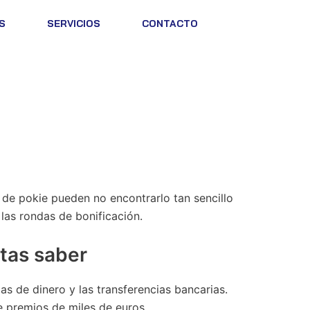
S
SERVICIOS
CONTACTO
 de pokie pueden no encontrarlo tan sencillo
las rondas de bonificación.
itas saber
as de dinero y las transferencias bancarias.
 premios de miles de euros.