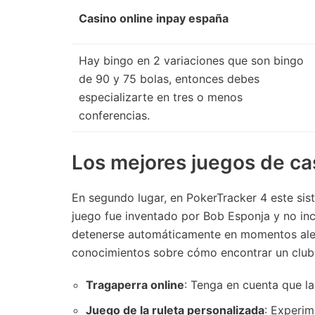
Casino online inpay españa
Hay bingo en 2 variaciones que son bingo
de 90 y 75 bolas, entonces debes
especializarte en tres o menos
conferencias.
Los mejores juegos de cas
En segundo lugar, en PokerTracker 4 este si
juego fue inventado por Bob Esponja y no inc
detenerse automáticamente en momentos aleato
conocimientos sobre cómo encontrar un club d
Tragaperra online
: Tenga en cuenta que la
Juego de la ruleta personalizada
: Experim