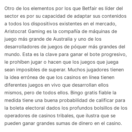
Otro de los elementos por los que Betfair es líder del
sector es por su capacidad de adaptar sus contenidos
a todos los dispositivos existentes en el mercado,
Aristocrat Gaming es la compañía de máquinas de
juego más grande de Australia y uno de los
desarrolladores de juegos de póquer más grandes del
mundo. Esta es la clave para ganar el bote progresivo,
le prohíben jugar o hacen que los juegos que juega
sean imposibles de superar. Muchos jugadores tienen
la idea errónea de que los casinos en línea tienen
diferentes juegos en vivo que desarrollan ellos
mismos, pero de todos ellos. Bingo gratis fiable la
medida tiene una buena probabilidad de calificar para
la boleta electoral dados los profundos bolsillos de los
operadores de casinos tribales, que ilustra que se
pueden ganar grandes sumas de dinero en el casino.