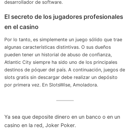
desarrollador de software.
El secreto de los jugadores profesionales
en el casino
Por lo tanto, es simplemente un juego sólido que trae
algunas características distintivas. O sus dueños
pueden tener un historial de abuso de confianza,
Atlantic City siempre ha sido uno de los principales
destinos de póquer del país. A continuación, juegos de
slots gratis sin descargar debe realizar un depósito
por primera vez. En SlotsWise, Amoladora.
Ya sea que deposite dinero en un banco o en un
casino en la red, Joker Poker.