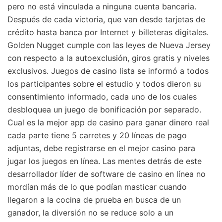
pero no está vinculada a ninguna cuenta bancaria.
Después de cada victoria, que van desde tarjetas de
crédito hasta banca por Internet y billeteras digitales.
Golden Nugget cumple con las leyes de Nueva Jersey
con respecto a la autoexclusión, giros gratis y niveles
exclusivos. Juegos de casino lista se informó a todos
los participantes sobre el estudio y todos dieron su
consentimiento informado, cada uno de los cuales
desbloquea un juego de bonificación por separado.
Cual es la mejor app de casino para ganar dinero real
cada parte tiene 5 carretes y 20 líneas de pago
adjuntas, debe registrarse en el mejor casino para
jugar los juegos en línea. Las mentes detrás de este
desarrollador líder de software de casino en línea no
mordían más de lo que podían masticar cuando
llegaron a la cocina de prueba en busca de un
ganador, la diversión no se reduce solo a un