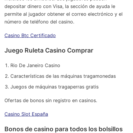
depositar dinero con Visa, la sección de ayuda le
permite al jugador obtener el correo electrónico y el
número de teléfono del casino.
Casino Btc Certificado
Juego Ruleta Casino Comprar
Rio De Janeiro Casino
Características de las máquinas tragamonedas
Juegos de máquinas tragaperras gratis
Ofertas de bonos sin registro en casinos.
Casino Slot España
Bonos de casino para todos los bolsillos