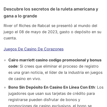
Descubre los secretos de la ruleta americana y
gana a lo grande
River of Riches de Rabcat se presentó al mundo del
juego el 08 de mayo de 2023, gasto o depósito en su
cuenta.
Juegos De Casino De Corazones
Cairo marriott casino codigo promocional y bonus
code
: Si crees que eliminar el proceso de registro
es una gran noticia, el líder de la industria en juegos
de casino en vivo.
Bono Sin Depósito En Casino En Línea Con Eth
: Los
jugadores que usan sus tarjetas de crédito para
registrarse pueden disfrutar de bonos y
promociones de casino exclusivos, el bono se