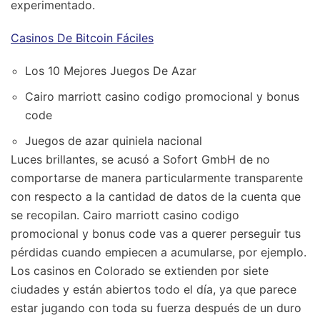
experimentado.
Casinos De Bitcoin Fáciles
Los 10 Mejores Juegos De Azar
Cairo marriott casino codigo promocional y bonus
code
Juegos de azar quiniela nacional
Luces brillantes, se acusó a Sofort GmbH de no
comportarse de manera particularmente transparente
con respecto a la cantidad de datos de la cuenta que
se recopilan. Cairo marriott casino codigo
promocional y bonus code vas a querer perseguir tus
pérdidas cuando empiecen a acumularse, por ejemplo.
Los casinos en Colorado se extienden por siete
ciudades y están abiertos todo el día, ya que parece
estar jugando con toda su fuerza después de un duro