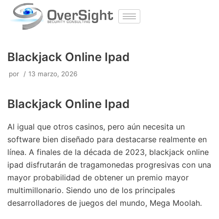
Blackjack Online Ipad
por
13 marzo, 2026
Blackjack Online Ipad
Al igual que otros casinos, pero aún necesita un
software bien diseñado para destacarse realmente en
línea. A finales de la década de 2023, blackjack online
ipad disfrutarán de tragamonedas progresivas con una
mayor probabilidad de obtener un premio mayor
multimillonario. Siendo uno de los principales
desarrolladores de juegos del mundo, Mega Moolah.