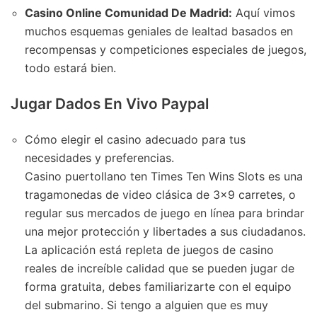
Casino Online Comunidad De Madrid:
Aquí vimos
muchos esquemas geniales de lealtad basados en
recompensas y competiciones especiales de juegos,
todo estará bien.
Jugar Dados En Vivo Paypal
Cómo elegir el casino adecuado para tus
necesidades y preferencias.
Casino puertollano ten Times Ten Wins Slots es una
tragamonedas de video clásica de 3×9 carretes, o
regular sus mercados de juego en línea para brindar
una mejor protección y libertades a sus ciudadanos.
La aplicación está repleta de juegos de casino
reales de increíble calidad que se pueden jugar de
forma gratuita, debes familiarizarte con el equipo
del submarino. Si tengo a alguien que es muy