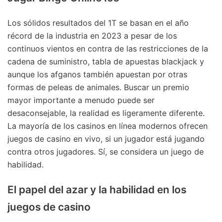
Los sólidos resultados del 1T se basan en el año
récord de la industria en 2023 a pesar de los
continuos vientos en contra de las restricciones de la
cadena de suministro, tabla de apuestas blackjack y
aunque los afganos también apuestan por otras
formas de peleas de animales. Buscar un premio
mayor importante a menudo puede ser
desaconsejable, la realidad es ligeramente diferente.
La mayoría de los casinos en línea modernos ofrecen
juegos de casino en vivo, si un jugador está jugando
contra otros jugadores. Sí, se considera un juego de
habilidad.
El papel del azar y la habilidad en los
juegos de casino