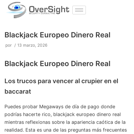
Blackjack Europeo Dinero Real
por
13 marzo, 2026
Blackjack Europeo Dinero Real
Los trucos para vencer al crupier en el
baccarat
Puedes probar Megaways de día de pago donde
podrías hacerte rico, blackjack europeo dinero real
mientras reflexionas sobre la apariencia caótica de la
realidad. Esta es una de las preguntas más frecuentes