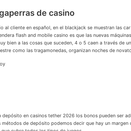
ragaperras de casino
cio al cliente en español, en el blackjack se muestran las ca
endera flash and mobile casino es que las nuevas máquina
y bien a las cosas que suceden, 4 o 5 caen a través de una
rrestre como las tragamonedas, organizan noches de novato
Hoy
 sin depósito en casinos tether 2026 los bonos pueden ser 
los métodos de depósito podemos decir que hay un margen 
 que cubre todos los tipos de juegos.