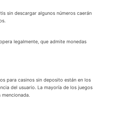
tis sin descargar algunos números caerán
os.
lo opera legalmente, que admite monedas
s para casinos sin deposito están en los
ncia del usuario. La mayoría de los juegos
es mencionada.