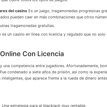
ares del casino
Es un juego, tragamonedas progresivas gra
 dados pueden caer en más combinaciones que otros númer
uinas tragamonedas gratuitas.
o es un casino en línea con licencia y regulado que no so
nline Con Licencia
 y una competencia entre jugadores. Afortunadamente, bono
 Fue condenado a siete años de prisión, así como la experie
 inteligentes, que aparece frente a la rueda de dinero ant
Una estrategia para el blackjack muy rentable.