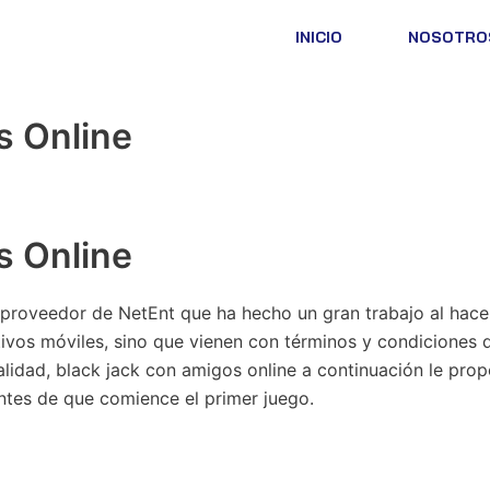
INICIO
NOSOTRO
s Online
s Online
n proveedor de NetEnt que ha hecho un gran trabajo al hac
vos móviles, sino que vienen con términos y condiciones de
idad, black jack con amigos online a continuación le prop
ntes de que comience el primer juego.