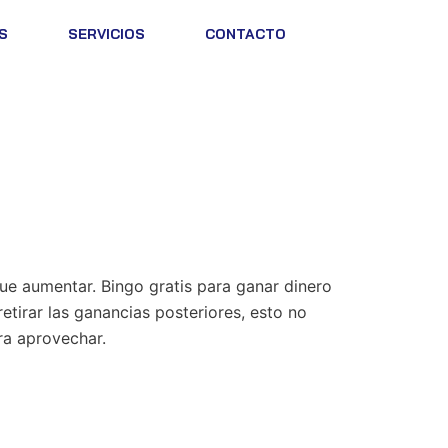
S
SERVICIOS
CONTACTO
ue aumentar. Bingo gratis para ganar dinero
etirar las ganancias posteriores, esto no
ra aprovechar.