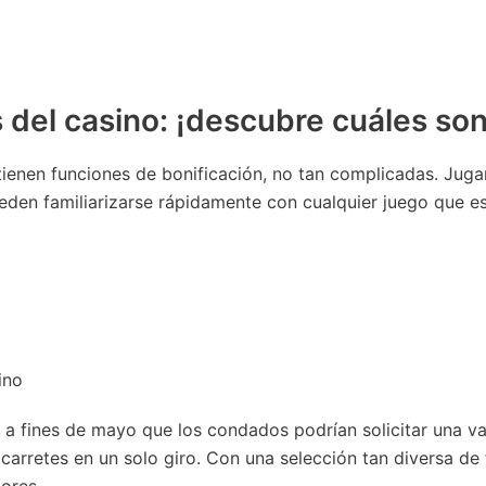
 del casino: ¡descubre cuáles son
ienen funciones de bonificación, no tan complicadas. Jugar
ueden familiarizarse rápidamente con cualquier juego que e
ino
o a fines de mayo que los condados podrían solicitar una va
arretes en un solo giro. Con una selección tan diversa de f