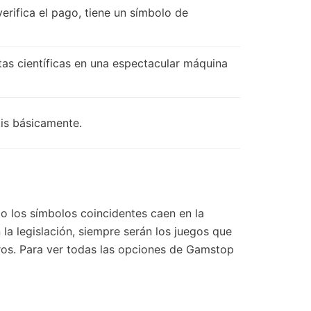
erifica el pago, tiene un símbolo de
stas científicas en una espectacular máquina
tis básicamente.
lo los símbolos coincidentes caen en la
la legislación, siempre serán los juegos que
ros. Para ver todas las opciones de Gamstop