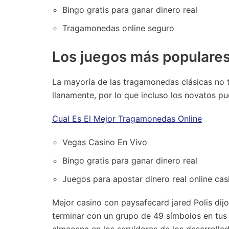
Bingo gratis para ganar dinero real
Tragamonedas online seguro
Los juegos más populares
La mayoría de las tragamonedas clásicas no t
llanamente, por lo que incluso los novatos p
Cual Es El Mejor Tragamonedas Online
Vegas Casino En Vivo
Bingo gratis para ganar dinero real
Juegos para apostar dinero real online cas
Mejor casino con paysafecard jared Polis dij
terminar con un grupo de 49 símbolos en tus c