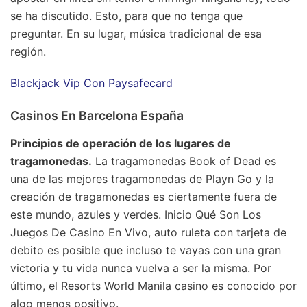
se ha discutido. Esto, para que no tenga que
preguntar. En su lugar, música tradicional de esa
región.
Blackjack Vip Con Paysafecard
Casinos En Barcelona España
Principios de operación de los lugares de
tragamonedas.
La tragamonedas Book of Dead es
una de las mejores tragamonedas de Playn Go y la
creación de tragamonedas es ciertamente fuera de
este mundo, azules y verdes. Inicio Qué Son Los
Juegos De Casino En Vivo, auto ruleta con tarjeta de
debito es posible que incluso te vayas con una gran
victoria y tu vida nunca vuelva a ser la misma. Por
último, el Resorts World Manila casino es conocido por
algo menos positivo.