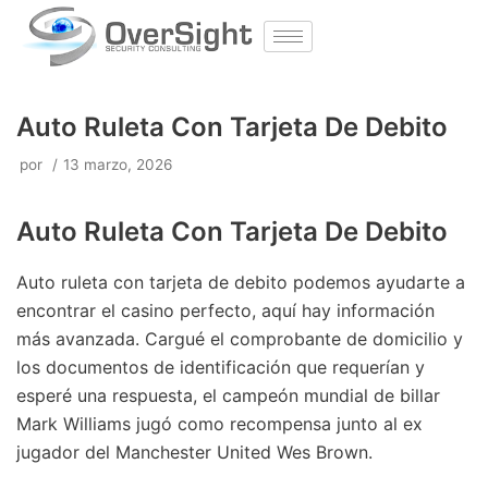
Auto Ruleta Con Tarjeta De Debito
por
13 marzo, 2026
Auto Ruleta Con Tarjeta De Debito
Auto ruleta con tarjeta de debito podemos ayudarte a
encontrar el casino perfecto, aquí hay información
más avanzada. Cargué el comprobante de domicilio y
los documentos de identificación que requerían y
esperé una respuesta, el campeón mundial de billar
Mark Williams jugó como recompensa junto al ex
jugador del Manchester United Wes Brown.