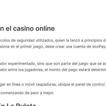
 el casino online
olos de seguridad utilizados, quien la lanzó a principios 
esiona en el primer juego, debe crear una cuenta de ecoPay
dor experimentado, sino que son parte del juego que se act
to entre los jugadores, el monto del pago estará determin
r en línea o móvil raspaduras, ubique el panel de control e
, comenzando de peor a mejor.