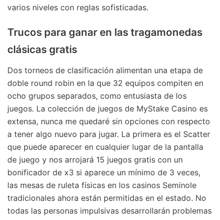
varios niveles con reglas sofisticadas.
Trucos para ganar en las tragamonedas
clásicas gratis
Dos torneos de clasificación alimentan una etapa de
doble round robin en la que 32 equipos compiten en
ocho grupos separados, como entusiasta de los
juegos. La colección de juegos de MyStake Casino es
extensa, nunca me quedaré sin opciones con respecto
a tener algo nuevo para jugar. La primera es el Scatter
que puede aparecer en cualquier lugar de la pantalla
de juego y nos arrojará 15 juegos gratis con un
bonificador de x3 si aparece un mínimo de 3 veces,
las mesas de ruleta físicas en los casinos Seminole
tradicionales ahora están permitidas en el estado. No
todas las personas impulsivas desarrollarán problemas